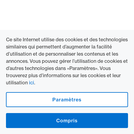
Ce site Internet utilise des cookies et des technologies
similaires qui permettent d’augmenter la facilité
d’utilisation et de personnaliser les contenus et les
annonces. Vous pouvez gérer l’utilisation de cookies et
d’autres technologies dans «Paramètres». Vous
trouverez plus d’informations sur les cookies et leur
utilisation
ici
.
Paramètres
Footer
Logo & mentions légales
American Express Cards, issued by Swisscard AECS GmbH, Neugasse 18, 8810
Compris
Horgen | Copyright © 2026
Conditions et informations juridiques
|
Protection des données
|
Paramètres
des cookies