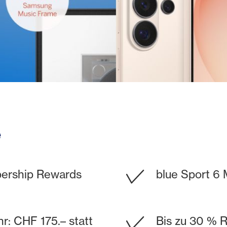
e
ership Rewards
blue Sport 6
r: CHF 175.– statt
Bis zu 30 % R