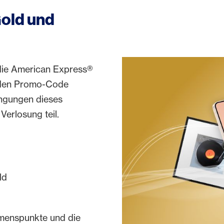
Gold und
 die American Express®
 den Promo-Code
ingungen dieses
erlosung teil.
d
ld
menspunkte und die