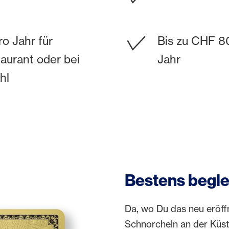
ro Jahr für
Bis zu CHF 80
aurant oder bei
Jahr
hl
Bestens begle
Da, wo Du das neu eröff
Schnorcheln an der Küst