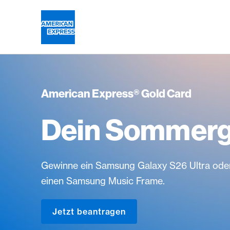
Weiter zum Link Navigation
Header
Logo
American Express® Gold Card
Dein Sommergl
Gewinne ein Samsung Galaxy S26 Ultra ode
einen Samsung Music Frame.
Jetzt beantragen