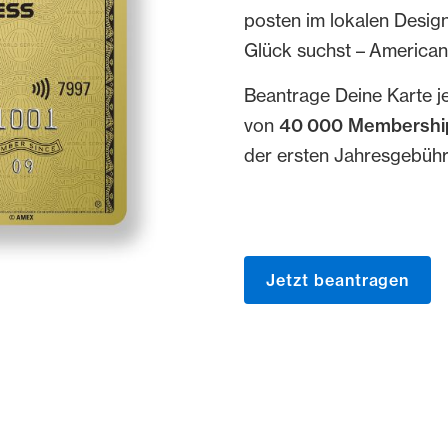
posten im lokalen Design
Glück suchst – American
Beantrage Deine Karte j
von
40 000 Membershi
der ersten Jahresgebüh
m?product=amex_express_gold_promo
Jetzt beantragen