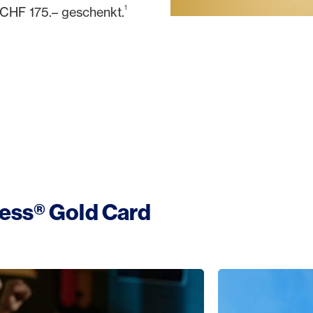
1
 CHF 175.– geschenkt.
https://www.americanexpr
ress® Gold Card