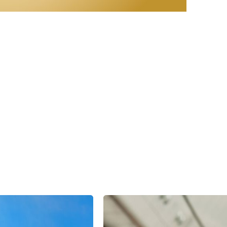
ess.ch/de/online-cam?product=amex_express_gold_promo