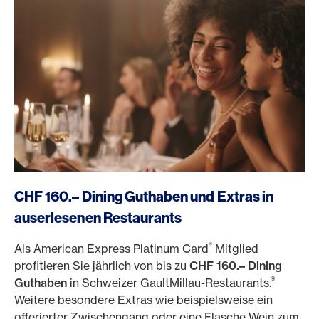
https://www.americanexpress.ch/de/online-cam?prod
CHF 160.– Dining Guthaben und Extras in
auserlesenen Restaurants
®
Als American Express Platinum Card
Mitglied
profitieren Sie jährlich von bis zu
CHF 160.– Dining
9
Guthaben
in Schweizer GaultMillau-Restaurants.
Weitere besondere Extras wie beispielsweise ein
offerierter Zwischengang oder eine Flasche Wein zum