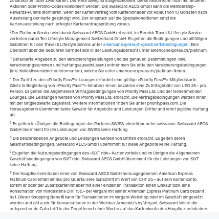
Zusatzkarten oder Zweitkarten. Der Rechtsweg ist ausgeschlossen. Diese Aktion kann nicht mit anderen
Aktionen oder Promo-Codes kombiniert werden. Die Swisscard AECS GmbH kann die Membership-
Rewards-Punkte stornieren, wenn der Kartenvertrag vom Karteninhaber vor Ablauf von 13 Monaten nach
Ausstellung der Karte gekündigt wird. Der Anspruch auf die Spezialkonditionen setzt die
Kartenausstellung nach erfolgter Kartenantragsprüfung voraus.
2
Der Platinum Service wird durch Swisscard AECS GmbH erbracht, im Bereich Travel & Lifestyle Service
vertreten durch Ten Lifestyle Management Switzerland GmbH. Es gelten die Bedingungen und allfälligen
Gebühren für den Travel & Lifestyle Service unter
americanexpress.ch/geschaeftsbedingungen
. Eine
Übersicht über die Gebühren befindet sich in der Leistungsübersicht unter americanexpress.ch/platinum
3
Detaillierte Angaben zu den Versicherungsleistungen und die genauen Bestimmungen (inkl.
Versicherungssummen und Haftungsausschlüssen) entnehmen Sie bitte den Versicherungsbedingungen
(inkl. Kollektivversicherteninformation), welche Sie unter americanexpress.ch/platinum finden.
4
Der Zutritt zu den «Priority Pass™»-Lounges erfordert eine gültige «Priority Pass™»-Mitgliedskarte.
Gäste in Begleitung von «Priority Pass™»-Inhaber/-innen bezahlen eine Zutrittsgebühr von USD 35.– pro
Person. Es gelten die Allgemeinen Vertragsbedingungen von Priority Pass Ltd. und der teilnehmenden
Lounges. Die Leistungen werden von Priority Pass Ltd. erbracht. Die Vertragsbedingungen werden Ihnen
mit der Mitgliedskarte zugestellt. Weitere Informationen finden Sie unter prioritypass.com. Die
Herausgeberin übernimmt keine Gewähr für Angebote und Leistungen Dritter und lehnt jegliche Haftung
ab.
5
Es gelten im Übrigen die Bedingungen des Partners SWISS, einsehbar unter swiss.com. Swisscard AECS
GmbH übernimmt für die Leistungen von SWISS keine Haftung.
6
Die beschriebenen Angebote und Leistungen werden von Dritten erbracht. Es gelten deren
Geschäftsbedingungen. Swisscard AECS GmbH übernimmt für diese Angebote keine Haftung.
7
Es gelten die Nutzungsbedingungen des «SIXT ride»-Kartenvorteils und im Übrigen die Allgemeinen
Geschäftsbedingungen von SIXT ride. Swisscard AECS GmbH übernimmt für die Leistungen von SIXT
keine Haftung.
8
Der Hauptkarteninhaber einer von Swisscard AECS GmbH herausgegebenen American Express
Platinum Card erhält einmal pro Quartal eine Gutschrift im Wert von CHF 25.– auf sein Kartenkonto,
sofern er oder der Zusatzkarteninhaber mit einer einzelnen Transaktion einen Einkauf bzw. eine
Konsumation von mindestens CHF 150.– bei Vergani mit seiner American Express Platinum Card bezahlt
hat. Dieser Shopping Benefit kann für Transaktionen im Vergani-Webshop oder im Geschäft eingesetzt
werden und gilt auch für Konsumationen in der Weinbar Armando’s by Vergani. Swisscard leistet die
entsprechende Gutschrift in der Regel innert einer Woche auf das Kartenkonto des Hauptkarteninhabers.
Dieser Vorteil gilt vom 1. Juli 2025 bis 31. Dezember 2026.