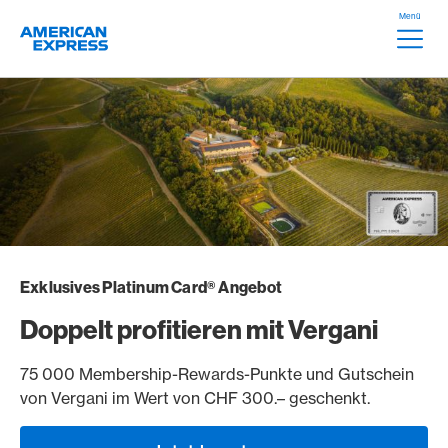
Weiter zum Link Navigation
Header
Menü
Logo
Meta Na
Exklusives Platinum Card® Angebot
Doppelt profitieren mit Vergani
75 000 Membership-Rewards-Punkte und Gutschein
von Vergani im Wert von CHF 300.– geschenkt.