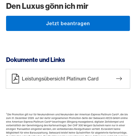
Den Luxus gönn ich mir
Jetzt beantragen
Dokumente und Links
Leistungsübersicht Platinum Card
1
Die Promotion gilt nur für Neukundinnen und Neukunden der American Express Platinum Card®, die bis
zum 31. Dezember 2026 auf der dafür vorgesehenen Promotion-Seite der Swisscard AECS GmbH online
eine American Express Platinum Card® beantragen (Eingang massgebend, digitaler Zeitstempel und
vorbehältlich der Genehmigung des Kartenantrags). Der CHF 300 Vergani Gutschein kann nur in einer
einzigen Transaktion eingelöst werden; ein verbleibendes Restguthaben verfällt. Es besteht keine
Möglichkeit für eine Barauszahlung. Swisscard leistet keine Gutschriften für abgelehnte Kartenanträge,